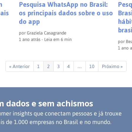
m
Pesquisa WhatsApp no Brasil:
Pesq
ais
os principais dados sobre o uso
Bras
do app
hábi
brasi
por
Graziela Casagrande
1 ano atrás - Leia em
6
min
por
Bea
1 ano a
« Anterior
1
2
3
4
…
10
Próximo »
m dados e sem achismos
mer insights que conectam pessoas e já trouxe
is de 1.000 empresas no Brasil e no mundo.