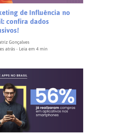
eting de Influência no
il: confira dados
usivos!
triz Gonçalves
es atrás - Leia em
4
min