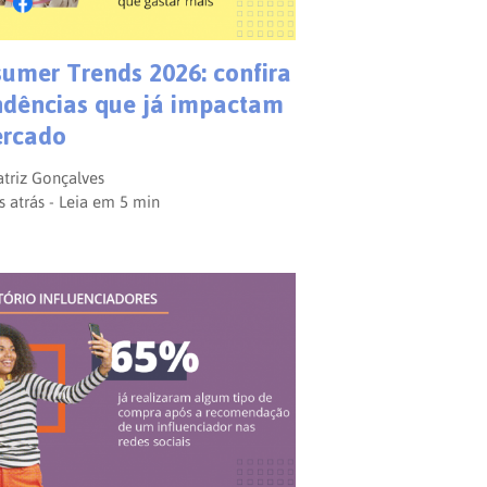
umer Trends 2026: confira
ndências que já impactam
ercado
triz Gonçalves
 atrás - Leia em
5
min