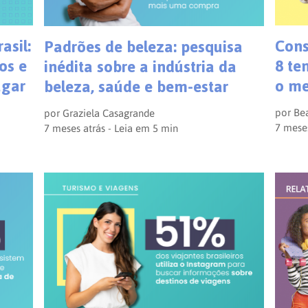
asil:
Cons
Padrões de beleza: pesquisa
os e
8 te
inédita sobre a indústria da
agar
o m
beleza, saúde e bem-estar
por
Bea
por
Graziela Casagrande
7 meses
7 meses atrás - Leia em
5
min