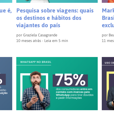
Mark
ue é,
Pesquisa sobre viagens: quais
Bras
os destinos e hábitos dos
excl
viajantes do país
por
Bea
por
Graziela Casagrande
11 mes
10 meses atrás - Leia em
5
min