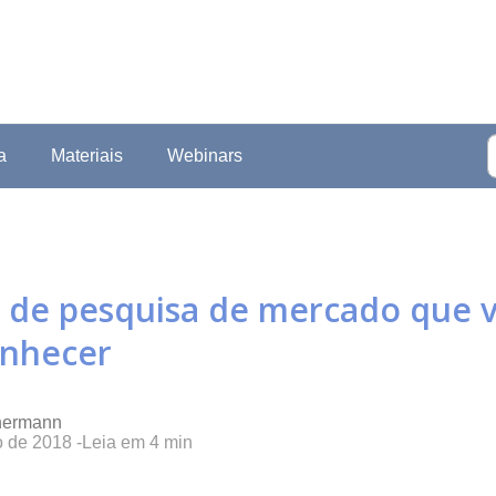
a
Materiais
Webinars
 de pesquisa de mercado que 
onhecer
hermann
o de 2018
-
Leia em
4
min