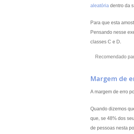
aleatória
dentro da s
Para que esta amost
Pensando nesse exe
classes C e D.
Recomendado par
Margem de e
A margem de erro p
Quando dizemos que 
que, se 48% dos seu
de pessoas nesta po