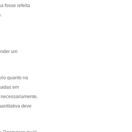
 fosse refeita
.
onder um
ário quanto na
usadas em
, necessariamente,
antitativa deve