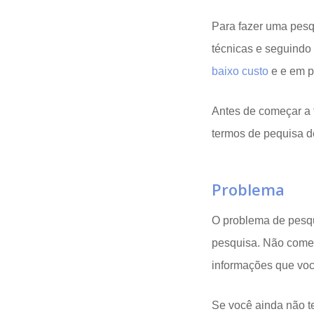
Opinion
Recentes
Customizadas
Plataforma
BOX
Para fazer uma pesq
Box
de
Plataforma
técnicas e seguindo
baixo custo
e e em p
Pesquisa
de
Antes de começar a 
CX
termos de pequisa d
Problema
O problema de pesqui
pesquisa. Não com
informações que voc
Se você ainda não t