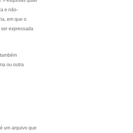
e. Pesquisas quali
la e não-
ria, em que o
e ser expressada
s também
ma ou outra
 é um arquivo que