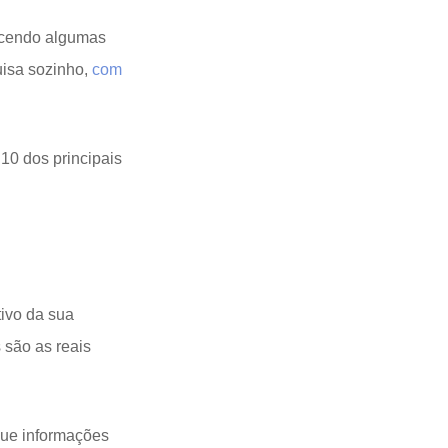
cendo algumas
uisa sozinho,
com
10 dos principais
tivo da sua
 são as reais
que informações