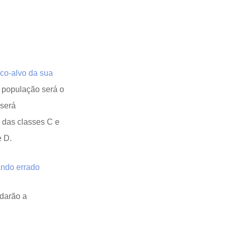
ico-alvo da sua
a população será o
 será
 das classes C e
e D.
ando errado
udarão a