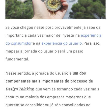
Opinion
Recentes
Customizadas
Plataforma
BOX
Box
de
Plataforma
Se você chegou nesse post, provavelmente já sabe da
Pesquisa
de
importância cada vez maior de investir na
experiência
CX
do consumidor
e na
experiência do usuário
. Para isso,
mapear a jornada do usuário será um passo
fundamental.
um dos
Nesse sentido, a jornada do usuário é
componentes mais importantes do processo de
Design Thinking
, que vem se tornando cada vez mais
comum na maioria das empresas modernas que
querem se consolidar ou já são consolidadas no