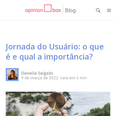
Blog
CATEGORIAS
NPS
RESULTADOS
Jornada do Usuário: o que
Dicas
DE
MATERIAIS
é e qual a importância?
de
Questionários
PESQUISA
WEBINARS
Danielle Salgado
Pesquisas
Inovação
SOBRE
9 de março de 2022
-
Leia em
5
min
Customer
SOLUÇÕES
O
Experience
No
Pesquisas
CONTATO
OPINION