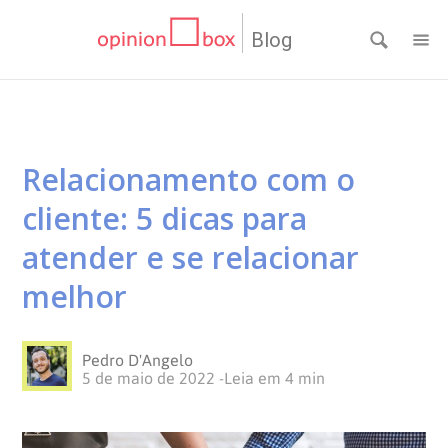
Blog
CATEGORIAS
NPS
RESULTADOS
Relacionamento com o
Dicas
DE
MATERIAIS
cliente: 5 dicas para
de
Questionários
PESQUISA
WEBINARS
atender e se relacionar
melhor
Pesquisas
Inovação
SOBRE
Customer
SOLUÇÕES
O
Pedro D'Angelo
5 de maio de 2022
-
Leia em
4
min
Experience
No
Pesquisas
CONTATO
OPINION