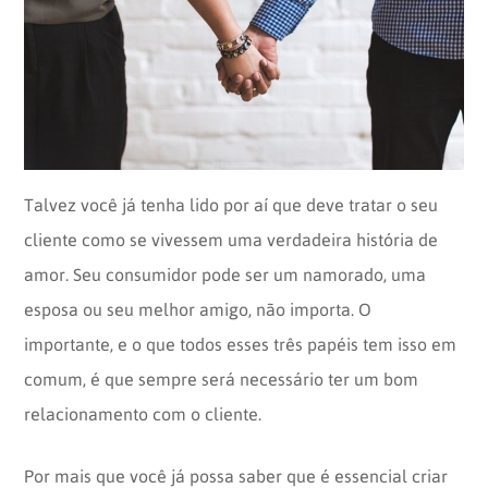
Opinion
Recentes
Customizadas
Plataforma
BOX
Box
de
Plataforma
Pesquisa
de
CX
Talvez você já tenha lido por aí que deve tratar o seu
cliente como se vivessem uma verdadeira história de
amor. Seu consumidor pode ser um namorado, uma
esposa ou seu melhor amigo, não importa. O
importante, e o que todos esses três papéis tem isso em
comum, é que sempre será necessário ter um bom
relacionamento com o cliente.
Por mais que você já possa saber que é essencial criar