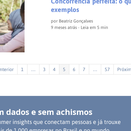
Concorrência perfeita: o qu
exemplos
por
Beatriz Gonçalves
9 meses atrás - Leia em
5
min
nterior
1
…
3
4
5
6
7
…
57
Próxim
m dados e sem achismos
mer insights que conectam pessoas e já trouxe
is de 1.000 empresas no Brasil e no mundo.