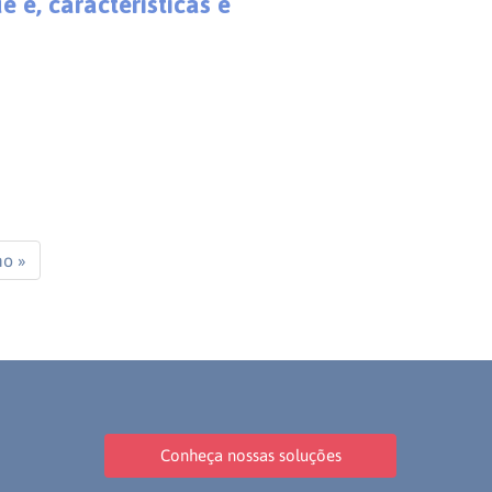
e é, características e
o »
Conheça nossas soluções