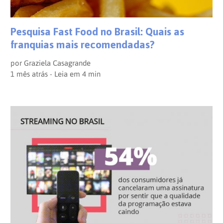
Opinion
Recentes
Customizadas
Plataforma
BOX
Pesquisa Fast Food no Brasil: Quais as
Box
de
Plataforma
franquias mais recomendadas?
Pesquisa
de
por
Graziela Casagrande
1 mês atrás - Leia em
4
min
CX