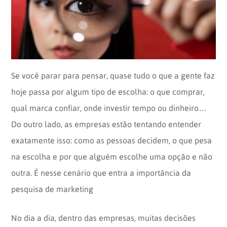
Opinion
Recentes
Customizadas
Plataforma
BOX
Box
de
Plataforma
Pesquisa
de
Se você parar para pensar, quase tudo o que a gente faz
CX
hoje passa por algum tipo de escolha: o que comprar,
qual marca confiar, onde investir tempo ou dinheiro…
Do outro lado, as empresas estão tentando entender
exatamente isso: como as pessoas decidem, o que pesa
na escolha e por que alguém escolhe uma opção e não
outra. É nesse cenário que entra a importância da
pesquisa de marketing
No dia a dia, dentro das empresas, muitas decisões