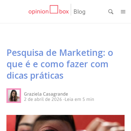
Blog
CATEGORIAS
NPS
RESULTADOS
Pesquisa de Marketing: o
Dicas
DE
MATERIAIS
que é e como fazer com
de
Questionários
PESQUISA
WEBINARS
dicas práticas
Pesquisas
Inovação
SOBRE
Graziela Casagrande
2 de abril de 2026
-
Leia em
5
min
Customer
SOLUÇÕES
O
Experience
No
Pesquisas
CONTATO
OPINION