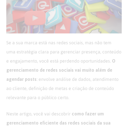
Opinion
Recentes
Customizadas
Plataforma
BOX
Box
de
Plataforma
Pesquisa
de
Se a sua marca está nas redes sociais, mas não tem
CX
uma estratégia clara para gerenciar presença, conteúdo
O
e engajamento, você está perdendo oportunidades.
gerenciamento de redes sociais vai muito além de
agendar posts
: envolve análise de dados, atendimento
ao cliente, definição de metas e criação de conteúdo
relevante para o público certo.
como fazer um
Neste artigo, você vai descobrir
gerenciamento eficiente das redes sociais da sua