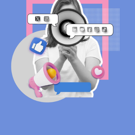
consumidor, e as empresas podem aproveitar esse
contato direto, que é visto de forma muito mais pessoal
e autêntica
MATERIAIS
Pesquisa WhatsApp no Brasil
Dados inéditos sobre o comportamento dos
usuários da rede social que mais cresce em todo o
mundo.
BAIXE GRÁTIS
Pinterest