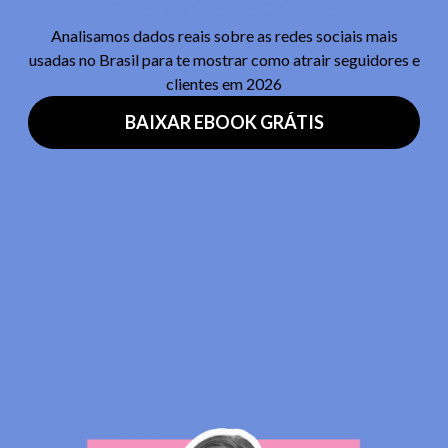
O WhatsApp, além de ser uma ferramenta de
comunicação pessoal, se consolidou como um dos
canais de atendimento e vendas mais utilizados pelas
empresas. Com mais de 2 bilhões de usuários ativos, o
ambiente ideal para empresas
aplicativo se tornou um
que buscam se conectar de maneira mais direta e
íntima com seus cliente
s.
9 em cada 10
A popularidade do app é enorme, com
usuários acessando-o diariamente,
de acordo com a
pesquisa do Opinion Box
. Além disso, o formato de
comunicação via WhatsApp é muito eficaz para manter
um relacionamento próximo e contínuo com o