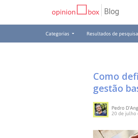
Blog
CATEGORIAS
Categorias
Resultados de pesquis
NPS
RESULTADOS
Dicas
DE
MATERIAIS
Como defi
de
Questionários
PESQUISA
WEBINARS
gestão ba
Pesquisas
Inovação
SOBRE
Pedro D'An
Customer
SOLUÇÕES
O
20 de julho
Experience
No
Pesquisas
CONTATO
OPINION