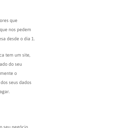
dores que
 que nos pedem
sa desde o dia 1.
ca tem um site,
ado do seu
camente o
 dos seus dados
agar.
o seu negócio.