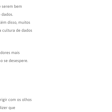
e serem bem
e dados.
ém disso, muitos
a cultura de dados
adores mais
ão se desespere.
igir com os olhos
dizer que