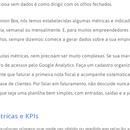
coisa sem dados é como dirigir com os olhos fechados.
inion Box, nós temos estabelecidas algumas métricas e indica
a, semanal ou mensalmente. E, para muitos empreendedores
hos, sempre dizemos: comece a gerar dados sobre a sua empre
itas métricas, nem precisam ser muito complexas. Se sua mar
 de acessos pelo Google Analytics. Faça um cadastro organiz
ente que faturar a primeira nota fiscal e acompanhe sistemati
ase de clientes. Por falar em faturamento, não descuide nunca
que seja uma planilha bem simples, com entradas, saídas e a p
ricas e KPIs
 qualquer número que pode ser obtido ou medido em relação a