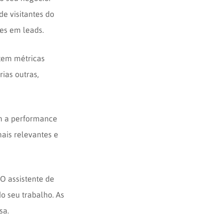
e visitantes do
es em leads.
stem métricas
rias outras,
am a performance
mais relevantes e
 O assistente de
do seu trabalho. As
sa.