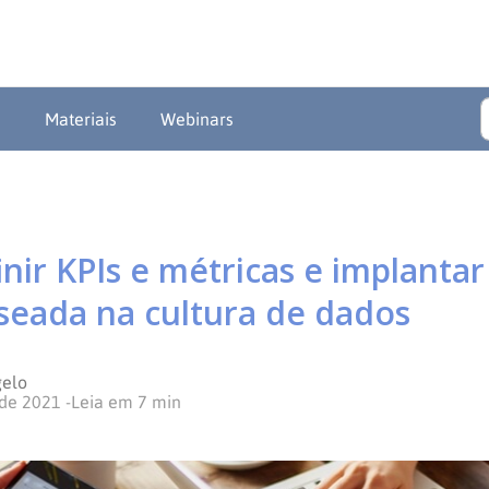
a
Materiais
Webinars
nir KPIs e métricas e implanta
seada na cultura de dados
gelo
 de 2021
-
Leia em
7
min