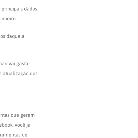
 principais dados
inheiro.
dos daquela
não vai gastar
e atualização dos
mentas que geram
ebook, você já
rramentas de