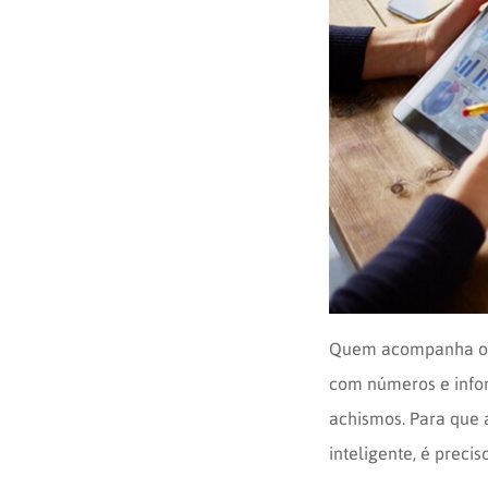
Opinion
Recentes
Customizadas
Plataforma
BOX
Box
de
Plataforma
Pesquisa
de
CX
Quem acompanha o bl
com números e info
achismos. Para que 
inteligente, é prec