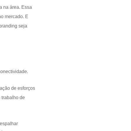
a na área. Essa
 no mercado
. E
branding seja
conectividade.
ação de esforços
m trabalho de
 espalhar