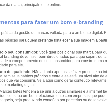
ce da marca, principalmente online.
amentas para fazer um bom e-branding
prática da gestão de marcas voltada para o ambiente digital. 
s básicas para quem pretende fortalecer a sua imagem a partir 
do o seu consumidor.
Você quer posicionar sua marca para 
tal branding devem ser bem direcionados para que sejam, de fato
dade o comportamento do seu consumidor
para construir uma 
dade para ele.
údo de qualidade.
Não adianta apenas se fazer presente na int
al tem seus hábitos próprios e entre eles está um nível alto de 
dos que vai consumir.
Veja aqui
como gerar conteúdo relevante
 do marketing digital.
Marcas fortes tendem a se unir a outras similares e a internet fac
tido, construa um bom relacionamento com empresas que pode
u negócio, seja produzindo conteúdo por parcerias ou desenvolv