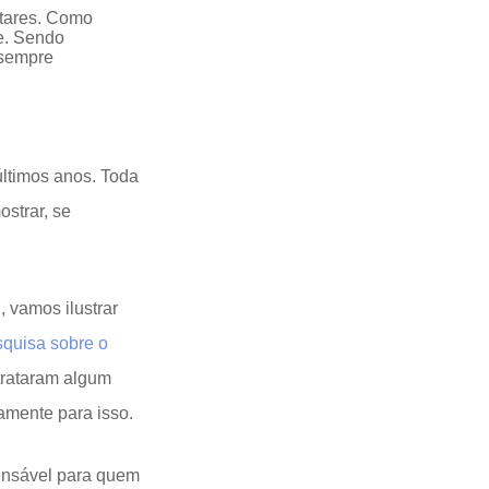
ntares. Como
ne. Sendo
 sempre
últimos anos. Toda
strar, se
, vamos ilustrar
quisa sobre o
trataram algum
tamente para isso.
pensável para quem