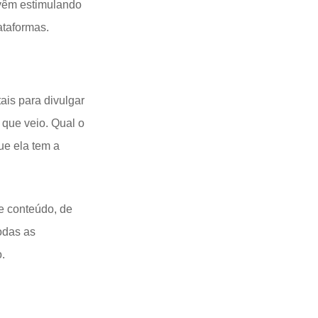
 vêm estimulando
ataformas.
tais para divulgar
 que veio. Qual o
ue ela tem a
e conteúdo, de
odas as
o.