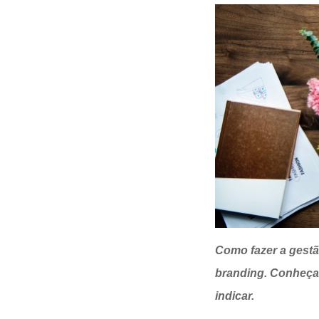
Opinion
Recentes
Customizadas
Plataforma
BOX
Box
de
Plataforma
Pesquisa
de
CX
Como fazer a gestão
branding. Conheça 
indicar.