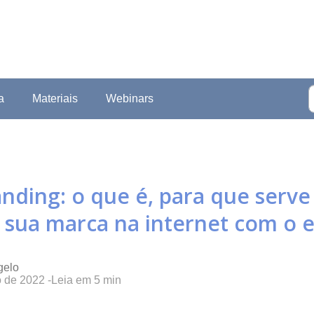
a
Materiais
Webinars
randing: o que é, para que serv
r sua marca na internet com o 
gelo
o de 2022
-
Leia em
5
min