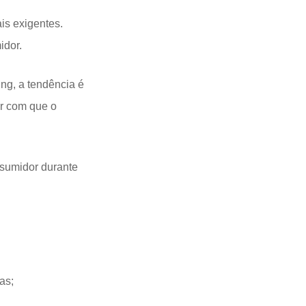
s exigentes.
idor.
ng, a tendência é
er com que o
nsumidor durante
as;