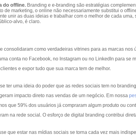
 do offline.
Branding e e-branding são estratégias compleme
o de marketing, o online não necessariamente substitui o offli
ante unir as duas ideias e trabalhar com o melhor de cada uma,
blico-alvo, é claro.
se consolidaram como verdadeiras vitrines para as marcas nos 
uma conta no Facebook, no Instagram ou no LinkedIn para se mo
clientes e expor tudo que sua marca tem de melhor.
se ter uma ideia do poder que as redes sociais tem no branding
 geram impacto direto nas vendas de um negócio. Em nossa
pes
imos que 59% dos usuários já compraram algum produto ou con
am na rede social. O esforço de digital branding contribui dire
se que estar nas mídias sociais se torna cada vez mais indis