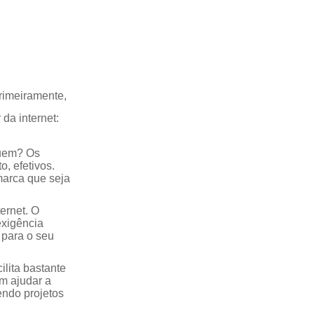
Primeiramente,
da internet:
quem? Os
, efetivos.
marca que seja
ernet. O
exigência
 para o seu
ilita bastante
m ajudar a
endo projetos