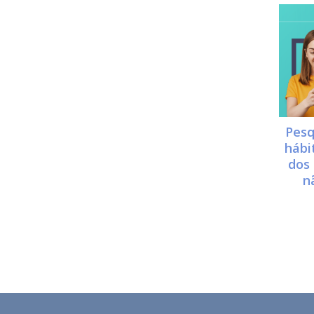
Pesq
hábi
dos 
n