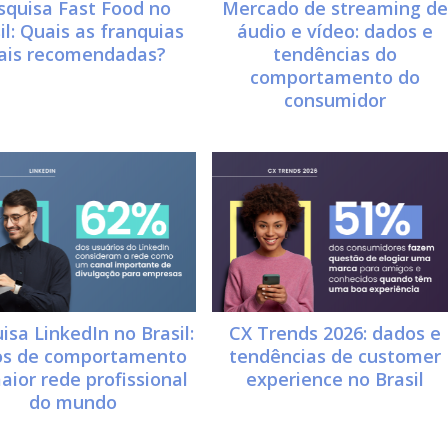
squisa Fast Food no
Mercado de streaming de
il: Quais as franquias
áudio e vídeo: dados e
ais recomendadas?
tendências do
comportamento do
consumidor
isa LinkedIn no Brasil:
CX Trends 2026: dados e
os de comportamento
tendências de customer
aior rede profissional
experience no Brasil
do mundo