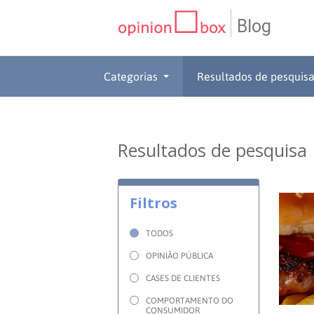
Blog
CATEGORIAS
Categorias
Resultados de pesquis
NPS
RESULTADOS
Dicas
DE
MATERIAIS
Resultados de pesquisa
de
Questionários
PESQUISA
WEBINARS
Filtros
Pesquisas
Inovação
SOBRE
TODOS
Customer
SOLUÇÕES
O
OPINIÃO PÚBLICA
CASES DE CLIENTES
Experience
No
Pesquisas
CONTATO
OPINION
COMPORTAMENTO DO
CONSUMIDOR