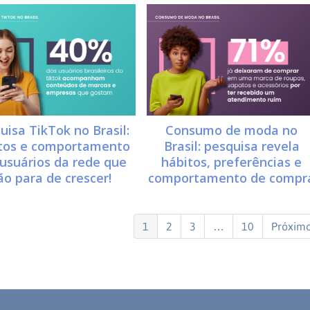
uisa TikTok no Brasil:
Consumo de moda no
tos e comportamento
Brasil: pesquisa revela
usuários da rede que
hábitos, preferências e
ão para de crescer!
comportamento de compr
1
2
3
…
10
Próximo