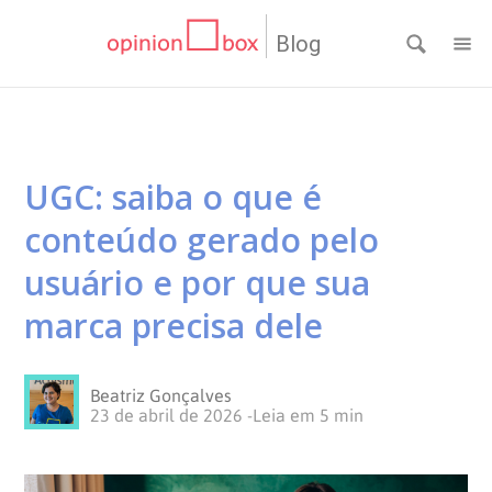
Blog
CATEGORIAS
NPS
RESULTADOS
UGC: saiba o que é
Dicas
DE
MATERIAIS
conteúdo gerado pelo
de
Questionários
PESQUISA
WEBINARS
usuário e por que sua
marca precisa dele
Pesquisas
Inovação
SOBRE
Customer
SOLUÇÕES
O
Beatriz Gonçalves
23 de abril de 2026
-
Leia em
5
min
Experience
No
Pesquisas
CONTATO
OPINION