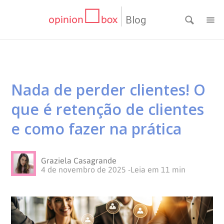
Blog
CATEGORIAS
NPS
RESULTADOS
Nada de perder clientes! O
Dicas
DE
MATERIAIS
que é retenção de clientes
de
Questionários
PESQUISA
WEBINARS
e como fazer na prática
Pesquisas
Inovação
SOBRE
Graziela Casagrande
4 de novembro de 2025
-
Leia em
11
min
Customer
SOLUÇÕES
O
Experience
No
Pesquisas
CONTATO
OPINION