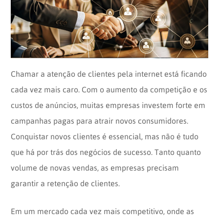
Opinion
Recentes
Customizadas
Plataforma
BOX
Box
de
Plataforma
Pesquisa
de
Chamar a atenção de clientes pela internet está ficando
CX
cada vez mais caro. Com o aumento da competição e os
custos de anúncios, muitas empresas investem forte em
campanhas pagas para atrair novos consumidores.
Conquistar novos clientes é essencial, mas não é tudo
que há por trás dos negócios de sucesso. Tanto quanto
volume de novas vendas, as empresas precisam
garantir a retenção de clientes.
Em um mercado cada vez mais competitivo, onde as