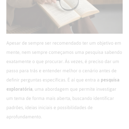
Opinion
Recentes
Customizadas
Plataforma
BOX
Box
de
Plataforma
Pesquisa
de
Apesar de sempre ser recomendado ter um objetivo em
CX
mente, nem sempre começamos uma pesquisa sabendo
exatamente o que procurar. Às vezes, é preciso dar um
passo para trás e entender melhor o cenário antes de
pesquisa
definir perguntas específicas. É aí que entra a
exploratória
, uma abordagem que permite investigar
um tema de forma mais aberta, buscando identificar
padrões, ideias iniciais e possibilidades de
aprofundamento.