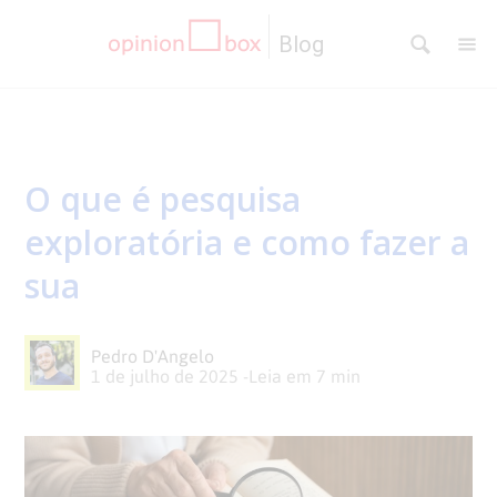
Blog
CATEGORIAS
NPS
RESULTADOS
O que é pesquisa
Dicas
DE
MATERIAIS
exploratória e como fazer a
de
Questionários
PESQUISA
WEBINARS
sua
Pesquisas
Inovação
SOBRE
Pedro D'Angelo
1 de julho de 2025
-
Leia em
7
min
Customer
SOLUÇÕES
O
Experience
No
Pesquisas
CONTATO
OPINION