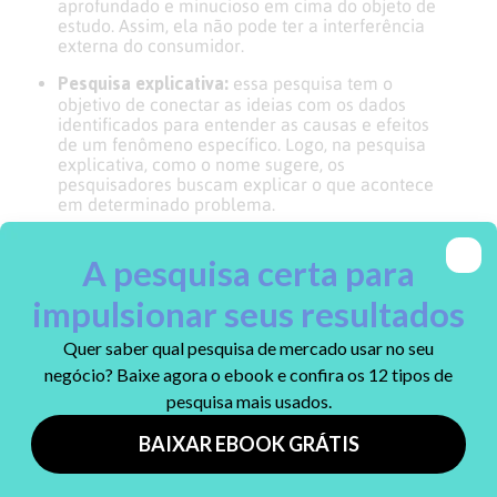
aprofundado e minucioso em cima do objeto de
estudo. Assim, ela não pode ter a interferência
externa do consumidor.
Pesquisa explicativa:
essa pesquisa tem o
objetivo de conectar as ideias com os dados
identificados para entender as causas e efeitos
de um fenômeno específico. Logo, na pesquisa
explicativa, como o nome sugere, os
pesquisadores buscam explicar o que acontece
em determinado problema.
Quando fazer uma pesquisa
exploratória?
quando um
A pesquisa exploratória acontece
determinado assunto precisa ser compreendido em
profundidade
, especialmente se não tiver sido feito
antes.