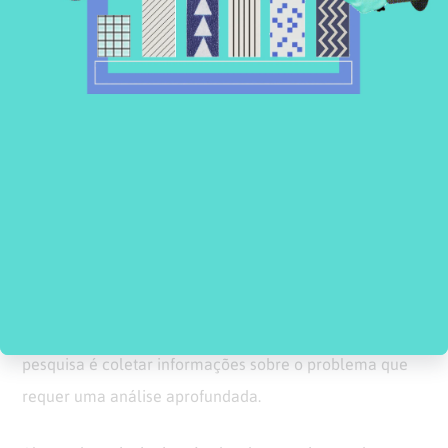
mercado de forma mais aprofundada.
BAIXE GRÁTIS
Como coletar dados para a pesquisa
Não importa se os dados vêm do próprio pesquisador
que coleta os dados, a empresa que ele representa ou
por meio de terceiros. Nesse sentido, o importante é que
o objetivo seja atendido. O objetivo da realização desta
pesquisa é coletar informações sobre o problema que
requer uma análise aprofundada.