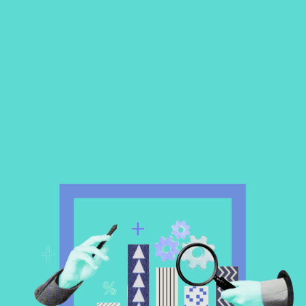
Um bom exemplo de quando usar uma pesquisa
exploratória é ao realizar uma análise de mercado.
Quem quiser explorar um mercado, público ou
segmento novo, deve estabelecer um diagnóstico
completo que explore o máximo de informação sobre
ele. Afinal, diante de uma decisão importante como
essa, o máximo de cautela é necessário para seguir em
frente com segurança.
MATERIAIS
Ebook Análise de Mercado
Tudo que você precisa saber para conhecer o seu