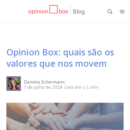
Blog
CATEGORIAS
NPS
RESULTADOS
Opinion Box: quais são os
Dicas
DE
MATERIAIS
valores que nos movem
de
Questionários
PESQUISA
WEBINARS
Daniela Schermann
Pesquisas
Inovação
SOBRE
7 de julho de 2018
-
Leia em
< 1
min
Customer
SOLUÇÕES
O
Experience
No
Pesquisas
CONTATO
OPINION