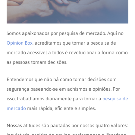
Opinion
Recentes
Customizadas
Plataforma
BOX
Box
de
Plataforma
Somos apaixonados por pesquisa de mercado. Aqui no
Pesquisa
de
Opinion Box
, acreditamos que tornar a pesquisa de
CX
mercado acessível a todos é revolucionar a forma como
as pessoas tomam decisões.
Entendemos que não há como tomar decisões com
segurança baseando-se em achismos e opiniões. Por
isso, trabalhamos diariamente para tornar a
pesquisa de
mercado
mais rápida, eficiente e simples.
Nossas atitudes são pautadas por nossos quatro valores:
inquietude, espírito de equipe, performance e liberdade.