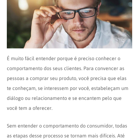
Opinion
Recentes
Customizadas
Plataforma
BOX
Box
de
Plataforma
Pesquisa
de
CX
É muito fácil entender porque é preciso conhecer o
comportamento dos seus clientes. Para convencer as
pessoas a comprar seu produto, você precisa que elas
te conheçam, se interessem por você, estabeleçam um
diálogo ou relacionamento e se encantem pelo que
você tem a oferecer.
Sem entender o comportamento do consumidor, todas
as etapas desse processo se tornam mais difíceis. Até