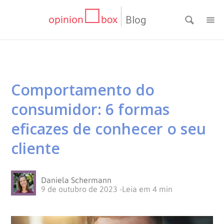
Blog
CATEGORIAS
NPS
RESULTADOS
Comportamento do
Dicas
DE
MATERIAIS
consumidor: 6 formas
de
Questionários
PESQUISA
WEBINARS
eficazes de conhecer o seu
cliente
Pesquisas
Inovação
SOBRE
Customer
SOLUÇÕES
O
Daniela Schermann
9 de outubro de 2023
-
Leia em
4
min
Experience
No
Pesquisas
CONTATO
OPINION