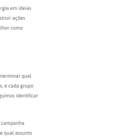
rgia em ideias
struir ações
elhor como
eterminar qual
s, e cada grupo
uimos identificar
a campanha
re qual assunto