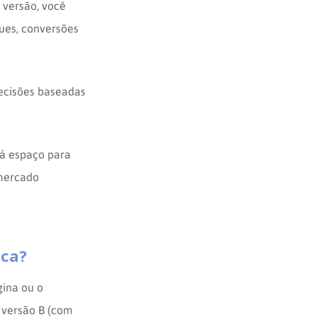
 versão, você
ues, conversões
decisões baseadas
há espaço para
mercado
ica?
gina ou o
a versão B (com