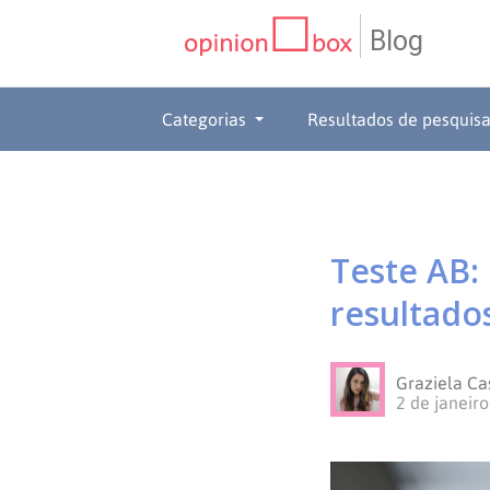
Blog
CATEGORIAS
Categorias
Resultados de pesquis
NPS
RESULTADOS
Dicas
DE
MATERIAIS
Teste AB:
de
Questionários
PESQUISA
WEBINARS
resultado
Pesquisas
Inovação
SOBRE
Graziela C
Customer
SOLUÇÕES
O
2 de janeir
Experience
No
Pesquisas
CONTATO
OPINION