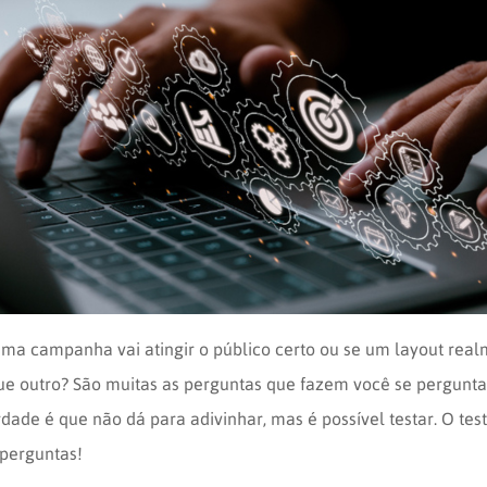
ma campanha vai atingir o público certo ou se um layout real
ue outro? São muitas as perguntas que fazem você se pergunta
dade é que não dá para adivinhar, mas é possível testar. O tes
 perguntas!