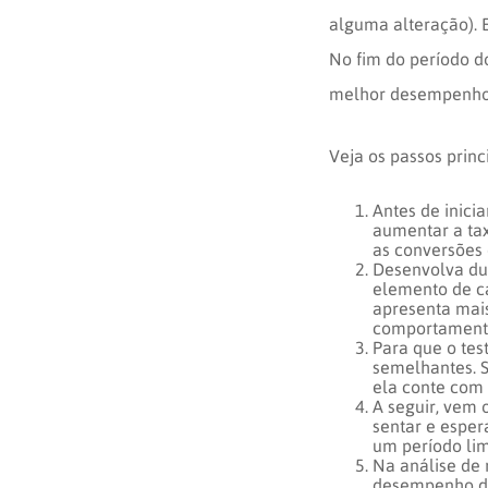
alguma alteração). 
No fim do período do
melhor desempenho
Veja os passos princ
Antes de inicia
aumentar a ta
as conversões
Desenvolva dua
elemento de cad
apresenta mai
comportamento
Para que o tes
semelhantes. S
ela conte com
A seguir, vem 
sentar e espe
um período lim
Na análise de 
desempenho das