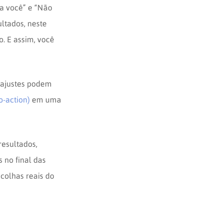
a você” e “Não
ltados, neste
o. E assim, você
s ajustes podem
o-action)
em uma
resultados,
 no final das
scolhas reais do