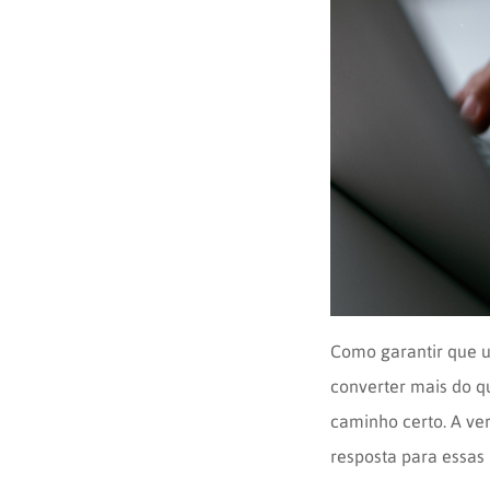
Opinion
Recentes
Customizadas
Plataforma
BOX
Box
de
Plataforma
Pesquisa
de
CX
Como garantir que u
converter mais do q
caminho certo. A ver
resposta para essas