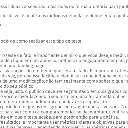
Essas duas versões são mostradas de forma aleatória para públi
 teste, você analisa as métricas definidas e define então qual 
.
ipais de como realizar esse tipo de teste:
r o teste de fato, é importante definir o que você deseja medir.
xa de clique em um anúncio, melhorar o engajamento em um 
 em uma landing page.
s variações do elemento que será testado. É importante alte
a vez, porque isso facilita a identificar o que influenciou os r
s de uma modificação, não tem realmente como saber o que in
 do seu público.
te seja justo, o público deve ser segmentado em dois grupos co
e você estiver fazendo o seu teste em uma ferramenta online,
 uma ferramenta automática que faz essa separação.
o período em que os dois grupos interagem com as versões. Nes
rar para ver como os comportamentos se desenrolam. Lembre-s
ite em que o teste acaba, para partir então para a análise.
resultados, é importante usar métricas claras e objetivas para
 duas versões. Dependendo do objetivo, as métricas podem in