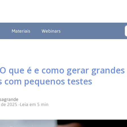
a
Materiais
Webinars
 O que é e como gerar grandes
s com pequenos testes
asagrande
o de 2025
-
Leia em
5
min