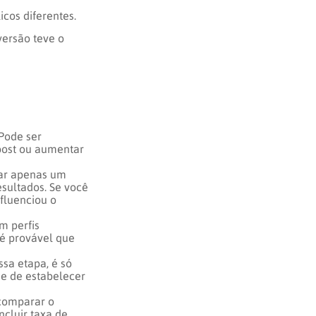
cos diferentes.
versão teve o
 Pode ser
post ou aumentar
rar apenas um
esultados. Se você
fluenciou o
m perfis
 é provável que
sa etapa, é só
e de estabelecer
 comparar o
cluir taxa de