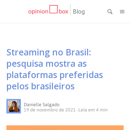
Blog
CATEGORIAS
NPS
RESULTADOS
Streaming no Brasil:
Dicas
DE
MATERIAIS
pesquisa mostra as
de
Questionários
PESQUISA
WEBINARS
plataformas preferidas
pelos brasileiros
Pesquisas
Inovação
SOBRE
Customer
SOLUÇÕES
O
Danielle Salgado
19 de novembro de 2021
-
Leia em
4
min
Experience
No
Pesquisas
CONTATO
OPINION