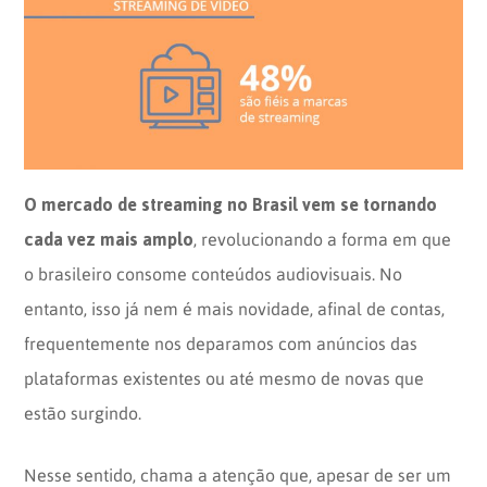
Opinion
Recentes
Customizadas
Plataforma
BOX
Box
de
Plataforma
Pesquisa
de
CX
O mercado de streaming no Brasil vem se tornando
cada vez mais amplo
, revolucionando a forma em que
o brasileiro consome conteúdos audiovisuais. No
entanto, isso já nem é mais novidade, afinal de contas,
frequentemente nos deparamos com anúncios das
plataformas existentes ou até mesmo de novas que
estão surgindo.
Nesse sentido, chama a atenção que, apesar de ser um