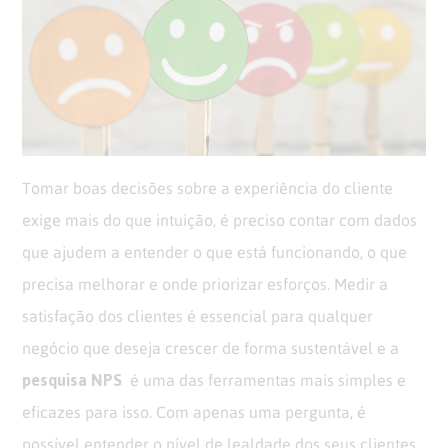
Opinion
Recentes
Customizadas
Plataforma
BOX
Box
de
Plataforma
Pesquisa
de
CX
Tomar boas decisões sobre a experiência do cliente
exige mais do que intuição, é preciso contar com dados
que ajudem a entender o que está funcionando, o que
precisa melhorar e onde priorizar esforços. Medir a
satisfação dos clientes é essencial para qualquer
negócio que deseja crescer de forma sustentável e a
pesquisa NPS
é uma das ferramentas mais simples e
eficazes para isso. Com apenas uma pergunta, é
possível entender o nível de lealdade dos seus clientes