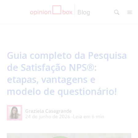
Blog
CATEGORIAS
NPS
RESULTADOS
Guia completo da Pesquisa
Dicas
DE
MATERIAIS
de Satisfação NPS®:
de
Questionários
PESQUISA
WEBINARS
etapas, vantagens e
modelo de questionário!
Pesquisas
Inovação
SOBRE
Customer
SOLUÇÕES
O
Graziela Casagrande
24 de junho de 2026
-
Leia em
6
min
Experience
No
Pesquisas
CONTATO
OPINION