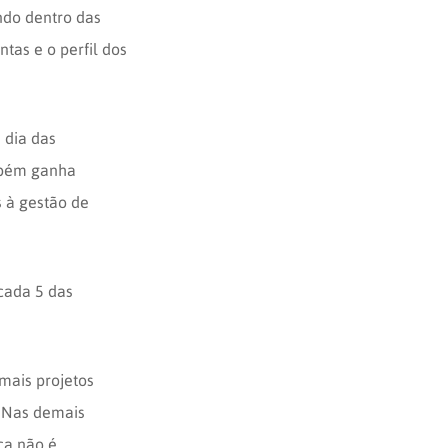
ndo dentro das
tas e o perfil dos
 dia das
mbém ganha
s à gestão de
cada 5 das
mais projetos
. Nas demais
ça não é