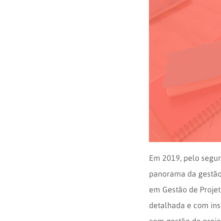
Opinion
Recentes
Customizadas
Plataforma
BOX
Box
de
Plataforma
Pesquisa
de
CX
Em 2019, pelo segu
panorama da gestão 
em Gestão de Proje
detalhada e com ins