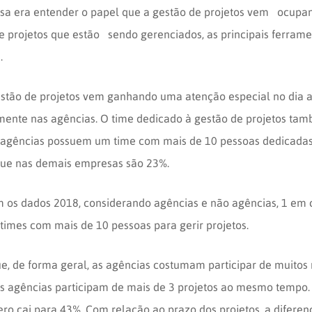
isa era entender o papel que a gestão de projetos vem ocupa
e projetos que estão sendo gerenciados, as principais ferramen
.
estão de projetos vem ganhando uma atenção especial no dia a
mente nas agências. O time dedicado à gestão de projetos ta
s agências possuem um time com mais de 10 pessoas dedicada
que nas demais empresas são 23%.
os dados 2018, considerando agências e não agências, 1 em 
imes com mais de 10 pessoas para gerir projetos.
, de forma geral, as agências costumam participar de muitos 
s agências participam de mais de 3 projetos ao mesmo tempo
o cai para 43%. Com relação ao prazo dos projetos, a diferen