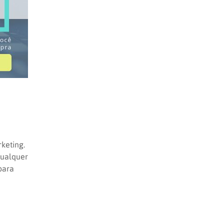
keting.
qualquer
para