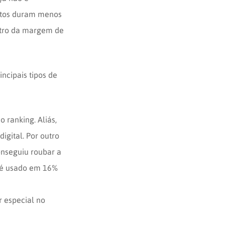
jetos duram menos
ntro da margem de
ncipais tipos de
 ranking. Aliás,
igital. Por outro
onseguiu roubar a
s é usado em 16%
r especial no