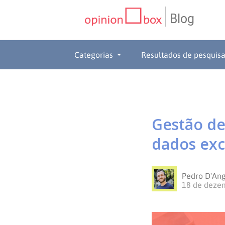
Blog
CATEGORIAS
Categorias
Resultados de pesquis
NPS
RESULTADOS
Dicas
DE
MATERIAIS
Gestão de
de
Questionários
PESQUISA
WEBINARS
dados exc
Pesquisas
Inovação
SOBRE
Pedro D'An
Customer
SOLUÇÕES
O
18 de deze
Experience
No
Pesquisas
CONTATO
OPINION