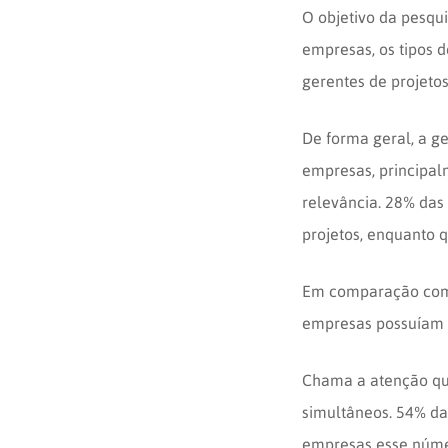
O objetivo da pesqu
empresas, os tipos d
gerentes de projetos
De forma geral, a g
empresas, principal
relevância. 28% da
projetos, enquanto 
Em comparação com 
empresas possuíam t
Chama a atenção que
simultâneos. 54% da
empresas esse númer