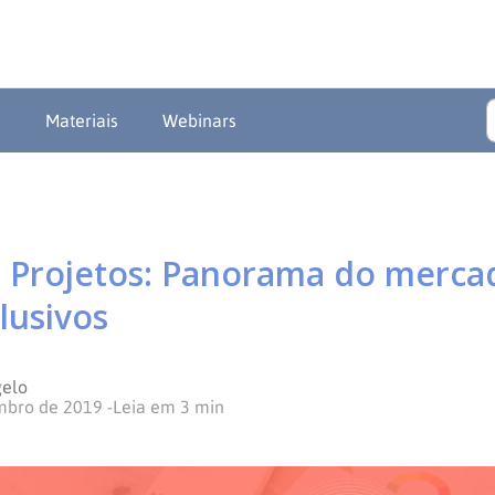
a
Materiais
Webinars
 Projetos: Panorama do merc
lusivos
gelo
mbro de 2019
-
Leia em
3
min