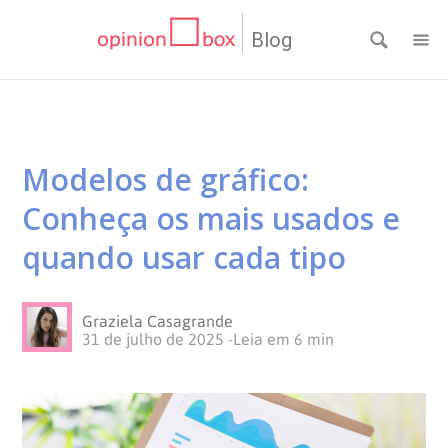
Blog
CATEGORIAS
NPS
RESULTADOS
Modelos de gráfico:
Dicas
DE
MATERIAIS
Conheça os mais usados e
de
Questionários
PESQUISA
WEBINARS
quando usar cada tipo
Pesquisas
Inovação
SOBRE
Graziela Casagrande
31 de julho de 2025
-
Leia em
6
min
Customer
SOLUÇÕES
O
Experience
No
Pesquisas
CONTATO
OPINION