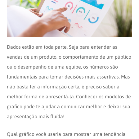
Opinion
Recentes
Customizadas
Plataforma
BOX
Box
de
Plataforma
Pesquisa
de
Dados estão em toda parte. Seja para entender as
CX
vendas de um produto, o comportamento de um público
ou o desempenho de uma equipe, os números são
fundamentais para tomar decisões mais assertivas. Mas
não basta ter a informação certa, é preciso saber a
melhor forma de apresentá-la. Conhecer os modelos de
gráfico pode te ajudar a comunicar melhor e deixar sua
apresentação mais fluída!
Qual gráfico você usaria para mostrar uma tendência