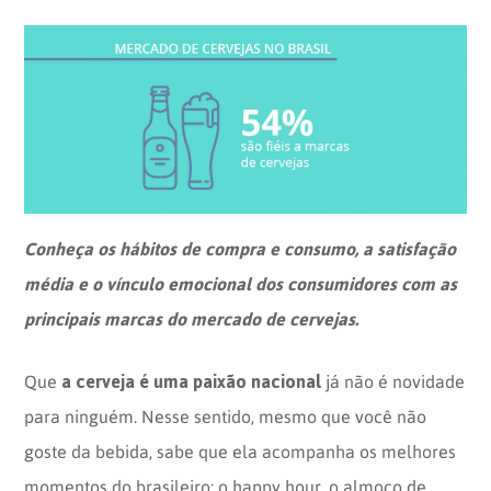
Opinion
Recentes
Customizadas
Plataforma
BOX
Box
de
Plataforma
Pesquisa
de
CX
Conheça os hábitos de compra e consumo, a satisfação
média e o vínculo emocional dos consumidores com as
principais marcas do mercado de cervejas.
a cerveja é uma paixão nacional
Que
já não é novidade
para ninguém. Nesse sentido, mesmo que você não
goste da bebida, sabe que ela acompanha os melhores
momentos do brasileiro: o happy hour, o almoço de