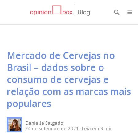
Blog
CATEGORIAS
NPS
RESULTADOS
Mercado de Cervejas no
Dicas
DE
MATERIAIS
Brasil – dados sobre o
de
Questionários
PESQUISA
WEBINARS
consumo de cervejas e
relação com as marcas mais
Pesquisas
Inovação
SOBRE
populares
Customer
SOLUÇÕES
O
Danielle Salgado
Experience
No
Pesquisas
CONTATO
OPINION
24 de setembro de 2021
-
Leia em
3
min