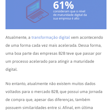
Opinion
Recentes
Customizadas
Plataforma
BOX
Box
de
Plataforma
Pesquisa
de
Atualmente, a
transformação digital
vem acontecendo
CX
de uma forma cada vez mais acelerada. Dessa forma,
uma boa parte das empresas B2B teve que passar por
um processo acelerado para atingir a maturidade
digital.
No entanto, atualmente não existem muitos dados
voltados para o mercado B2B, que possui uma jornada
de compra que, apesar das diferenças, também
possuem similaridades entre si. Afinal, em última