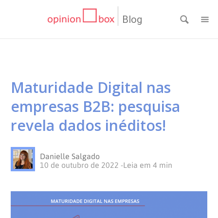
Blog
CATEGORIAS
NPS
RESULTADOS
Maturidade Digital nas
Dicas
DE
MATERIAIS
empresas B2B: pesquisa
de
Questionários
PESQUISA
WEBINARS
revela dados inéditos!
Pesquisas
Inovação
SOBRE
Danielle Salgado
10 de outubro de 2022
-
Leia em
4
min
Customer
SOLUÇÕES
O
Experience
No
Pesquisas
CONTATO
OPINION