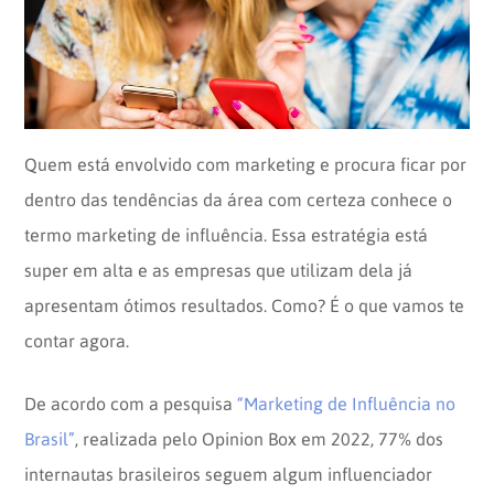
Opinion
Recentes
Customizadas
Plataforma
BOX
Box
de
Plataforma
Pesquisa
de
Quem está envolvido com marketing e procura ficar por
CX
dentro das tendências da área com certeza conhece o
termo marketing de influência. Essa estratégia está
super em alta e as empresas que utilizam dela já
apresentam ótimos resultados. Como? É o que vamos te
contar agora.
De acordo com a pesquisa
“Marketing de Influência no
Brasil”
, realizada pelo Opinion Box em 2022, 77% dos
internautas brasileiros seguem algum influenciador