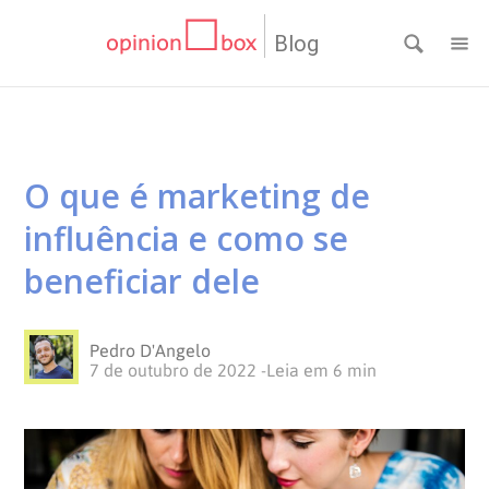
Blog
CATEGORIAS
NPS
RESULTADOS
O que é marketing de
Dicas
DE
MATERIAIS
influência e como se
de
Questionários
PESQUISA
WEBINARS
beneficiar dele
Pesquisas
Inovação
SOBRE
Pedro D'Angelo
7 de outubro de 2022
-
Leia em
6
min
Customer
SOLUÇÕES
O
Experience
No
Pesquisas
CONTATO
OPINION