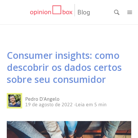
Blog
CATEGORIAS
NPS
RESULTADOS
Consumer insights: como
Dicas
DE
MATERIAIS
descobrir os dados certos
de
Questionários
PESQUISA
WEBINARS
sobre seu consumidor
Pesquisas
Inovação
SOBRE
Pedro D'Angelo
19 de agosto de 2022
-
Leia em
5
min
Customer
SOLUÇÕES
O
Experience
No
Pesquisas
CONTATO
OPINION