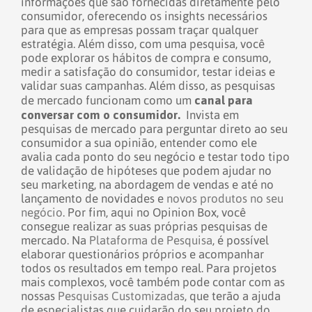
informações que são fornecidas diretamente pelo
consumidor, oferecendo os insights necessários
para que as empresas possam traçar qualquer
estratégia.
Além disso, com uma pesquisa, você
pode explorar os hábitos de compra e consumo,
medir a satisfação do consumidor, testar ideias e
validar suas campanhas. Além disso, as pesquisas
canal para
de mercado funcionam como um
conversar com o consumidor.
Invista em
pesquisas de mercado para perguntar direto ao seu
consumidor a sua opinião, entender como ele
avalia cada ponto do seu negócio e testar todo tipo
de validação de hipóteses que podem ajudar no
seu marketing, na abordagem de vendas e até no
lançamento de novidades e
novos produtos no seu
negócio
.
Por fim, aqui no Opinion Box, você
consegue realizar as suas próprias pesquisas de
mercado. Na
Plataforma de Pesquisa
, é possível
elaborar questionários próprios e acompanhar
todos os resultados em tempo real.
Para projetos
mais complexos, você também pode contar com as
nossas
Pesquisas Customizadas
, que terão a ajuda
de especialistas que cuidarão do seu projeto do