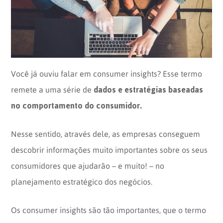
Opinion
Recentes
Customizadas
Plataforma
BOX
Box
de
Plataforma
Pesquisa
de
Você já ouviu falar em consumer insights? Esse termo
CX
dados e estratégias baseadas
remete a uma série de
no comportamento do consumidor.
Nesse sentido, através dele, as empresas conseguem
descobrir informações muito importantes sobre os seus
consumidores que ajudarão – e muito! – no
planejamento estratégico dos negócios.
Os consumer insights são tão importantes, que o termo