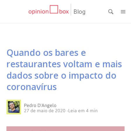
Blog
CATEGORIAS
NPS
RESULTADOS
Quando os bares e
Dicas
DE
MATERIAIS
restaurantes voltam e mais
de
Questionários
PESQUISA
WEBINARS
dados sobre o impacto do
coronavírus
Pesquisas
Inovação
SOBRE
Customer
SOLUÇÕES
O
Pedro D'Angelo
27 de maio de 2020
-
Leia em
4
min
Experience
No
Pesquisas
CONTATO
OPINION