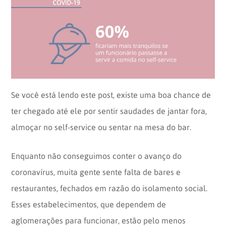
Opinion
Recentes
Customizadas
Plataforma
BOX
Box
de
Plataforma
Pesquisa
de
CX
Se você está lendo este post, existe uma boa chance de
ter chegado até ele por sentir saudades de jantar fora,
almoçar no self-service ou sentar na mesa do bar.
Enquanto não conseguimos conter o avanço do
coronavírus, muita gente sente falta de bares e
restaurantes, fechados em razão do isolamento social.
Esses estabelecimentos, que dependem de
aglomerações para funcionar, estão pelo menos