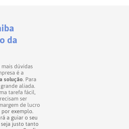
aiba
to da
 mais dúvidas
presa é a
a solução
. Para
 grande aliada.
a tarefa fácil,
precisam ser
a margem de
lucro
, por exemplo.
rá a guiar o seu
seja justo tanto