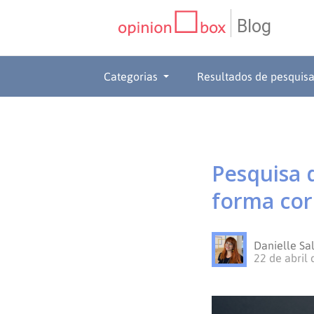
Blog
CATEGORIAS
Categorias
Resultados de pesquis
NPS
RESULTADOS
Dicas
DE
MATERIAIS
Pesquisa d
de
Questionários
PESQUISA
WEBINARS
forma cor
Pesquisas
Inovação
SOBRE
Danielle Sa
Customer
SOLUÇÕES
O
22 de abril
Experience
No
Pesquisas
CONTATO
OPINION