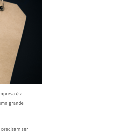
mpresa é a
á uma grande
s precisam ser