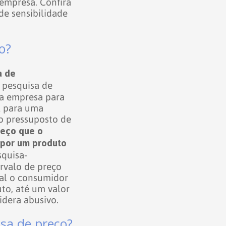
 empresa.
Confira
de sensibilidade
o?
a de
a pesquisa de
a empresa para
l para uma
o pressuposto de
reço que o
 por um produto
quisa-
ervalo de preço
ual o consumidor
to, até um valor
idera abusivo.
sa de preço?