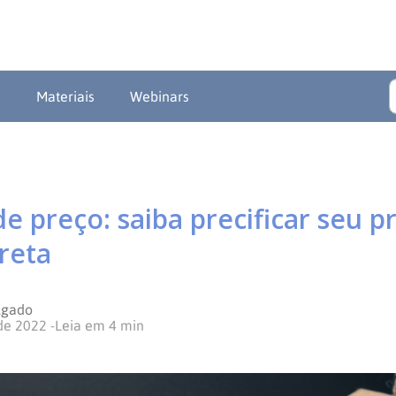
a
Materiais
Webinars
e preço: saiba precificar seu 
reta
lgado
 de 2022
-
Leia em
4
min