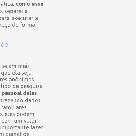
como esse
rática,
o, separei a
para executar a
preço de forma
 de
 sejam mais
 que ela seja
res anônimos.
e tipo de pesquisa
o pessoal delas
, trazendo dados
familiares
o, eles podem
o com um valor
 importante fazer
um
painel de