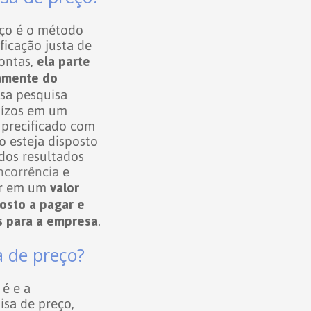
eço é o método
ficação justa de
ela parte
ontas,
tamente do
ssa pesquisa
uízos em um
 precificado com
 esteja disposto
dos resultados
ncorrência
e
valor
ar em um
posto a pagar e
os para a empresa
.
 de preço?
 é e a
isa de preço,