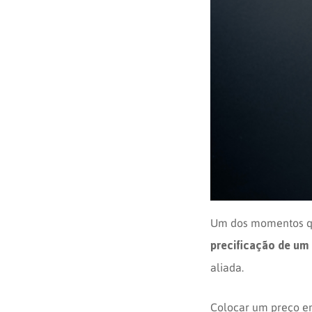
Opinion
Recentes
Customizadas
Plataforma
BOX
Box
de
Plataforma
Pesquisa
de
CX
Um dos momentos qu
precificação de um
aliada.
Colocar um preço em 