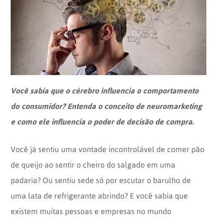
Opinion
Recentes
Customizadas
Plataforma
BOX
Box
de
Plataforma
Pesquisa
de
CX
Você sabia que o cérebro influencia o comportamento
do consumidor? Entenda o conceito de neuromarketing
e como ele influencia o poder de decisão de compra.
Você já sentiu uma vontade incontrolável de comer pão
de queijo ao sentir o cheiro do salgado em uma
padaria? Ou sentiu sede só por escutar o barulho de
uma lata de refrigerante abrindo? E você sabia que
existem muitas pessoas e empresas no mundo