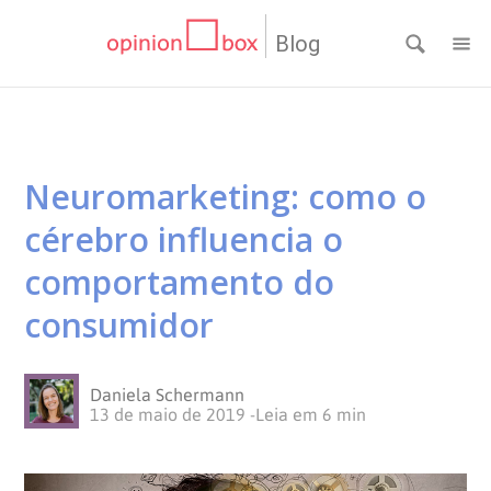
Blog
CATEGORIAS
NPS
RESULTADOS
Neuromarketing: como o
Dicas
DE
MATERIAIS
cérebro influencia o
de
Questionários
PESQUISA
WEBINARS
comportamento do
consumidor
Pesquisas
Inovação
SOBRE
Customer
SOLUÇÕES
O
Daniela Schermann
13 de maio de 2019
-
Leia em
6
min
Experience
No
Pesquisas
CONTATO
OPINION