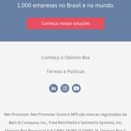
Opinion
Recentes
Customizadas
Plataforma
BOX
1.000 empresas no Brasil e no mundo.
Box
de
Plataforma
Conheça nossas soluções
Pesquisa
de
CX
Conheça o Opinion Box
Termos e Políticas
Net Promoter, Net Promoter Score e NPS são marcas registradas da
Bain & Company, Inc., Fred Reichheld e Satmetrix Systems, Inc.
Opinion Box Pesquisas S/A CNPJ: 18.093.212/0001-26. Opinion Box ©