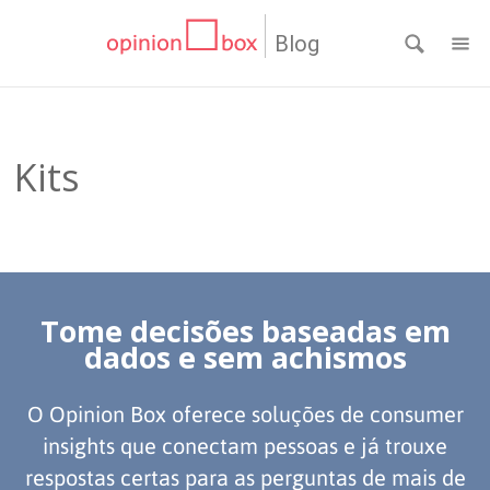
Blog
CATEGORIAS
NPS
RESULTADOS
Kits
Dicas
DE
MATERIAIS
de
Questionários
PESQUISA
WEBINARS
Tome decisões baseadas em
Pesquisas
Inovação
SOBRE
dados e sem achismos
Customer
SOLUÇÕES
O
O Opinion Box oferece soluções de consumer
Experience
No
Pesquisas
CONTATO
insights que conectam pessoas e já trouxe
OPINION
respostas certas para as perguntas de mais de